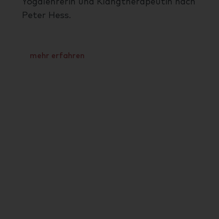
Yogalehrerin und Klangtherapeutin nach
Peter Hess.
mehr erfahren
*[tø:vehaft]
Juister Beschreibung für einen