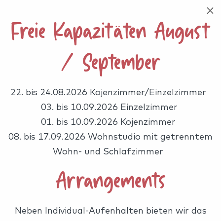
M
04935 9 18 10
info@annatur.de


Freie Kapazitäten August
Buchung anfragen
/ September
22. bis 24.08.2026 Kojenzimmer/Einzelzimmer
03. bis 10.09.2026 Einzelzimmer
01. bis 10.09.2026 Kojenzimmer
08. bis 17.09.2026 Wohnstudio mit getrenntem
HausAnNatur auf Juist
Wohn- und Schlafzimmer
Bio Pension & Appartements
Arrangements
Wellness, Yoga & Ayurveda
Neben Individual-Aufenhalten bieten wir das