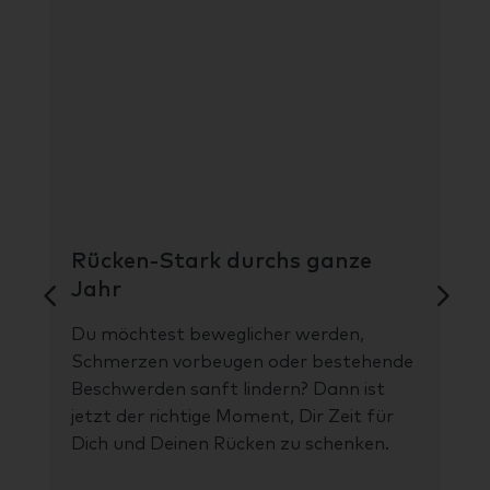
Rücken-Stark durchs ganze
Me
Jahr
mo
Du möchtest beweglicher werden,
In
Schmerzen vorbeugen oder bestehende
Tau
Beschwerden sanft lindern? Dann ist
ei
jetzt der richtige Moment, Dir Zeit für
Ay
Dich und Deinen Rücken zu schenken.
tie
Kla