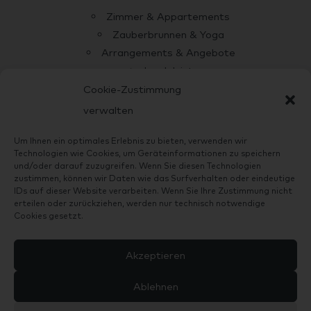
Zimmer & Appartements
Zauberbrunnen & Yoga
Arrangements & Angebote
Insel Juist
Anreise zum Hotel
Cookie-Zustimmung
Über uns
verwalten
Allianz Reiseversicherung
Um Ihnen ein optimales Erlebnis zu bieten, verwenden wir
Technologien wie Cookies, um Geräteinformationen zu speichern
und/oder darauf zuzugreifen. Wenn Sie diesen Technologien
Haus AnNatur ist ein zertifizierter Betrieb mit eigener
zustimmen, können wir Daten wie das Surfverhalten oder eindeutige
ÖKO-Kontrollnummer DE-ÖKO-006. Wir garantieren 100%
IDs auf dieser Website verarbeiten. Wenn Sie Ihre Zustimmung nicht
erteilen oder zurückziehen, werden nur technisch notwendige
Bio-Premiumqualität.
Cookies gesetzt.
Haus AnNatur ist Mitglied bei
Biohotels.de.
Akzeptieren


Ablehnen