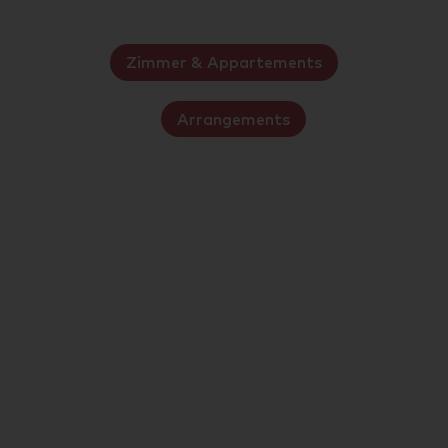
Zimmer & Appartements
Arrangements
100% biologisch
„Wenn man hier auf Juist lebt, lebt man