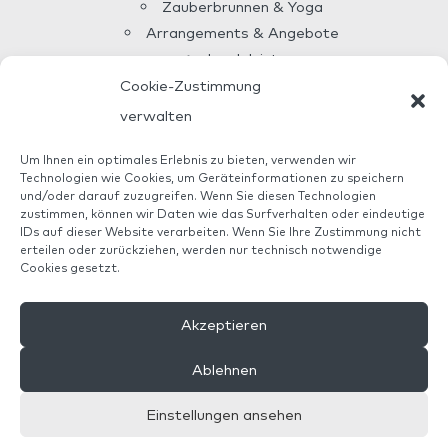
Zauberbrunnen & Yoga
Arrangements & Angebote
Insel Juist
Anreise zum Hotel
Cookie-Zustimmung
Über uns
verwalten
Allianz Reiseversicherung
Um Ihnen ein optimales Erlebnis zu bieten, verwenden wir
Technologien wie Cookies, um Geräteinformationen zu speichern
und/oder darauf zuzugreifen. Wenn Sie diesen Technologien
Haus AnNatur ist ein zertifizierter Betrieb mit eigener
zustimmen, können wir Daten wie das Surfverhalten oder eindeutige
ÖKO-Kontrollnummer DE-ÖKO-006. Wir garantieren 100%
IDs auf dieser Website verarbeiten. Wenn Sie Ihre Zustimmung nicht
erteilen oder zurückziehen, werden nur technisch notwendige
Bio-Premiumqualität.
Cookies gesetzt.
Haus AnNatur ist Mitglied bei
Biohotels.de.
Akzeptieren


Ablehnen
Einstellungen ansehen
© 2014–2022 Haus AnNatur |
Allianz Reiseversicherung