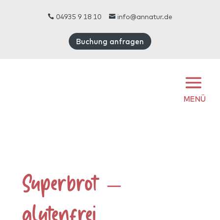
04935 9 18 10
info@annatur.de


Buchung anfragen
MENÜ
Superbrot –
glutenfrei