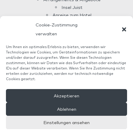
Insel Juist
Anreise zum Hotel
Über uns
Cookie-Zustimmung
Allianz Reiseversicherung
verwalten
Veranstaltungen Juist
Um Ihnen ein optimales Erlebnis zu bieten, verwenden wir
Technologien wie Cookies, um Geräteinformationen zu speichern
und/oder darauf zuzugreifen. Wenn Sie diesen Technologien
Haus AnNatur ist ein zertifizierter Betrieb mit eigener
zustimmen, können wir Daten wie das Surfverhalten oder eindeutige
ÖKO-Kontrollnummer DE-ÖKO-006. Wir garantieren 100%
IDs auf dieser Website verarbeiten. Wenn Sie Ihre Zustimmung nicht
Bio-Premiumqualität.
erteilen oder zurückziehen, werden nur technisch notwendige
Cookies gesetzt.
Haus AnNatur ist Mitglied bei
Biohotels.de.
Akzeptieren


Ablehnen
Einstellungen ansehen
© 2014–2026 Haus AnNatur |
Allianz Reiseversicherung
|
Impressum
|
Datenschutz
|
AGBs
|
Cookie-