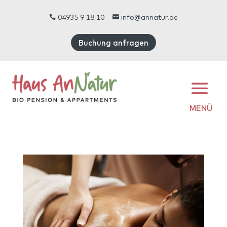
04935 9 18 10
info@annatur.de


Buchung anfragen
MENÜ