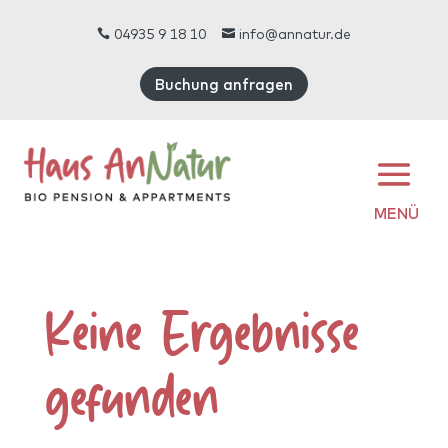
04935 9 18 10
info@annatur.de


Buchung anfragen
MENÜ
Keine Ergebnisse
gefunden