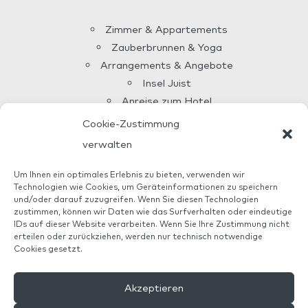
Zimmer & Appartements
Zauberbrunnen & Yoga
Arrangements & Angebote
Insel Juist
Anreise zum Hotel
Über uns
Cookie-Zustimmung
Allianz Reiseversicherung
verwalten
Veranstaltungen Juist
Um Ihnen ein optimales Erlebnis zu bieten, verwenden wir
Technologien wie Cookies, um Geräteinformationen zu speichern
und/oder darauf zuzugreifen. Wenn Sie diesen Technologien
Haus AnNatur ist ein zertifizierter Betrieb mit eigener
zustimmen, können wir Daten wie das Surfverhalten oder eindeutige
ÖKO-Kontrollnummer DE-ÖKO-006. Wir garantieren 100%
IDs auf dieser Website verarbeiten. Wenn Sie Ihre Zustimmung nicht
Bio-Premiumqualität.
erteilen oder zurückziehen, werden nur technisch notwendige
Cookies gesetzt.
Haus AnNatur ist Mitglied bei
Biohotels.de.
Akzeptieren